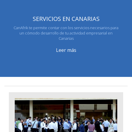
SERVICIOS EN CANARIAS
CanAfrik te permite contar con los servicios necesarios para
un cómodo desarrollo de tu actividad empresarial en
Canarias
Leer más