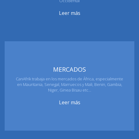
Occidental
Leer más
MERCADOS
CanAfrik trabaja en los mercados de África, especialmente
en Mauritania, Senegal, Marruecos y Mali, Benin, Gambia,
Niger, Ginea Bisau etc...
Leer más