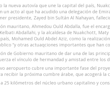
 la nueva autovía que une la capital del país, Nuakc
 un acto al que ha acudido una delegación de Emira
mer presidente, Zayed bin Sultán Al Nahayan, fallec
ación mauritano, Ahmedou Ould Abdalla, fue el encarg
elbati Abdallahi, y la alcaldesa de Nuakchott, Maty
l país, Mohamed Ould Abdel Aziz, como la realizació
blico “y otras actuaqciones importantes que han con
sión de Gobierno mauritano de dar una de las princip
fuerza el vínculo de hermandad y amistad entre los 
vo aeropuerto cubre una importante fase del proyec
a recibir la próxima cumbre árabe, que acogerá la ci
 25 kilómetros del núcleo urbano capitalino y cons