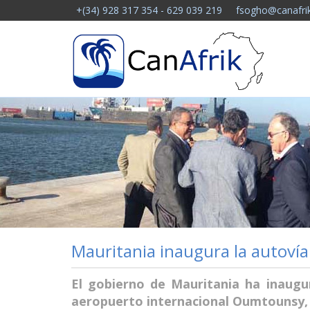
Notice: Undefined offset: -1 in /homepages/41/d599293751/
+(34) 928 317 354 - 629 039 219
fsogho@canafrik
Mauritania inaugura la autoví
El gobierno de Mauritania ha inaugur
aeropuerto internacional Oumtounsy, 