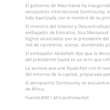
El gobierno de Mauritania ha inaugurado
aeropuerto internacional Oumtounsy, en
sido bautizada con el nombre de su pri
El ministro del Interior y Descentraliz
embajador de Emiratos, Issa Messaoud K
logros alcanzados por el presidente de
red de carreteras, aceras, alumbrado pú
El embajador Abdallahi dijo que la deci
del presidente Sayed es un acto que re
La autovía que une Nuakchot con el nue
del entorno de la capital, preparada par
El aeropuerto Oumtounsy se encuentra a
de África.
Fuente:
AIM /
africainfomarket