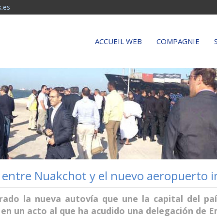
htdocs/canafrik/funciones.php on line 11
.es
ACCUEIL WEB
COMPAGNIE
a entre Nuakchot y el nuevo aeropuerto
ado la nueva autovía que une la capital del pa
en un acto al que ha acudido una delegación de E