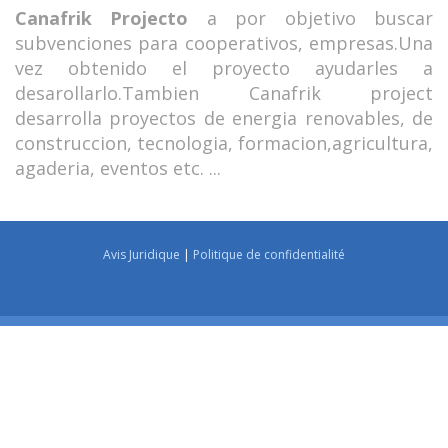
Canafrik Projecto
a por objetivo buscar
subvenciones para cooperativos, empresas.Una
vez obtenido el proyecto ayudarles a
desarollarlo.Tambien Canafrik project
desarrolla proyectos de energia renovables, de
construccion, tecnologia, formacion,agricultura,
agaderia, eventos etc. ...
Avis Juridique
|
Politique de confidentialité