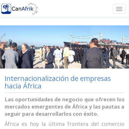
Notice: Undefined offset: -1 in
/homepages/41/d599293751/htdocs/canafrik/funciones.ph
Tog
on line 11
navi
Internacionalización de empresas
hacia África
Las oportunidades de negocio que ofrecen los
mercados emergentes de África y las pautas a
seguir para desarrollarlos con éxito.
África es hoy la última frontera del comercio