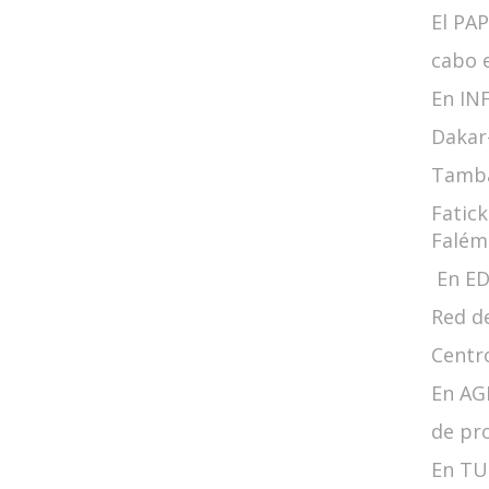
El PAP
cabo 
En INF
Dakar-
Tamba
Fatick
Falém
En EDU
Red de
Centro
En AGR
de pro
En TUR