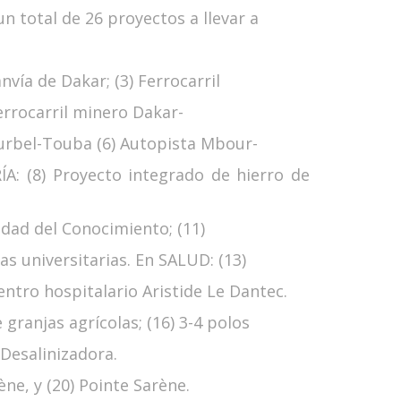
un total de 26 proyectos a llevar a
vía de Dakar; (3) Ferrocarril
errocarril minero Dakar-
rbel-Touba (6) Autopista Mbour-
RÍA: (8) Proyecto integrado de hierro de
dad del Conocimiento; (11)
as universitarias. En SALUD: (13)
entro hospitalario Aristide Le Dantec.
ranjas agrícolas; (16) 3-4 polos
 Desalinizadora.
ène, y (20) Pointe Sarène.