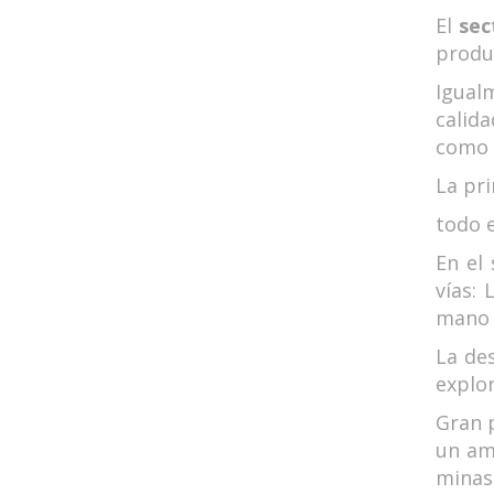
El
sec
produ
Igual
calid
como d
La pr
todo e
En el
vías:
mano 
La de
explo
Gran p
un amb
minas,