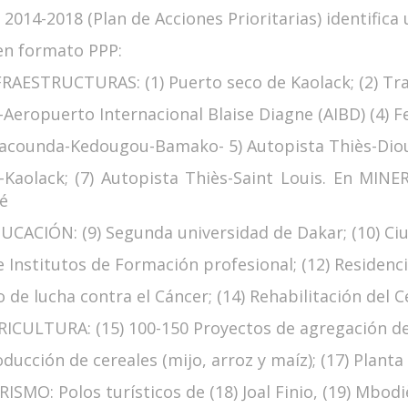
 2014-2018 (Plan de Acciones Prioritarias) identifica 
en formato PPP:
RAESTRUCTURAS: (1) Puerto seco de Kaolack; (2) Tran
Aeropuerto Internacional Blaise Diagne (AIBD) (4) F
counda-Kedougou-Bamako- 5) Autopista Thiès-Diou
-Kaolack; (7) Autopista Thiès-Saint Louis. En MINE
é
CACIÓN: (9) Segunda universidad de Dakar; (10) Ciu
 Institutos de Formación profesional; (12) Residenci
 de lucha contra el Cáncer; (14) Rehabilitación del C
ICULTURA: (15) 100-150 Proyectos de agregación de g
ducción de cereales (mijo, arroz y maíz); (17) Planta
ISMO: Polos turísticos de (18) Joal Finio, (19) Mbodi