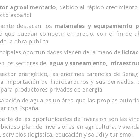
tor agroalimentario
, debido al rápido crecimiento
cto español.
mente destacan los
materiales y equipamiento p
ad que puedan competir en precio, con el fin de a
e la obra pública.
incipales oportunidades vienen de la mano de
licita
n los sectores del
agua y saneamiento, infraestruc
 sector energético, las enormes carencias de Sene
 La importación de hidrocarburos y sus derivados, 
para productores privados de energía.
salación de agua es un área que las propias autori
rar con España.
arte de las oportunidades de inversión son las vin
icioso plan de inversiones en agricultura, vivienda
 servicios (logística, educación y salud) y turismo;