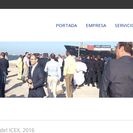
htdocs/canafrik/funciones.php on line 11
PORTADA
EMPRESA
SERVICI
del ICEX, 2016