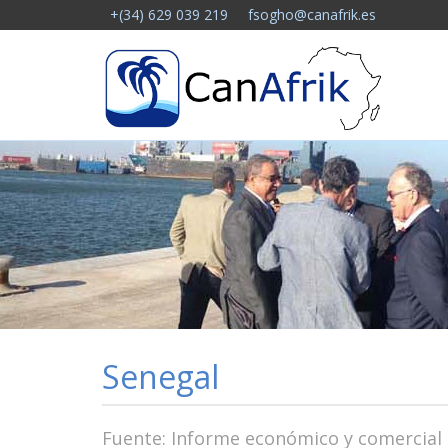
Notice: Undefined offset: -1 in /homepages/41/d599293751/
+(34) 629 039 219
fsogho@canafrik.es
Senegal
Fuente: Informe económico y comercial 