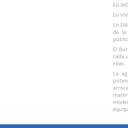
En IND
En VIV
En ENE
de la
públic
El Bu
cada 
ellas.
La ag
potenc
arroce
mater
moder
equip