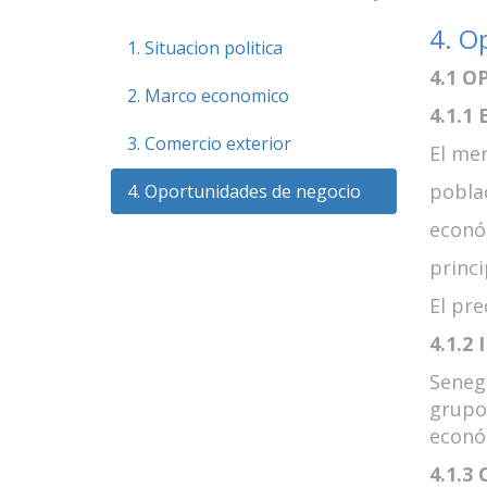
4. O
1. Situacion politica
4.1 
2. Marco economico
4.1.1
3. Comercio exterior
El me
poblac
4. Oportunidades de negocio
económ
princi
El pre
4.1.2
Seneg
grupo
económ
4.1.