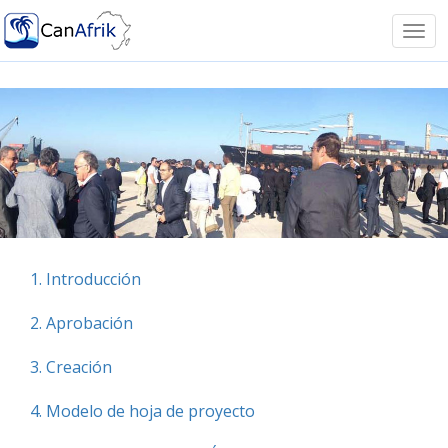
Notice: Undefined offset: -1 in
/homepages/41/d599293751/htdocs/canafrik/funciones.ph
Tog
on line 11
navi
1. Introducción
2. Aprobación
3. Creación
4. Modelo de hoja de proyecto