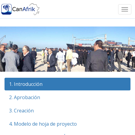
Notice: Undefined offset: -1 in
/homepages/41/d599293751/htdocs/canafrik/funciones.ph
Tog
on line 11
navi
1. Introducción
2. Aprobación
3. Creación
4. Modelo de hoja de proyecto