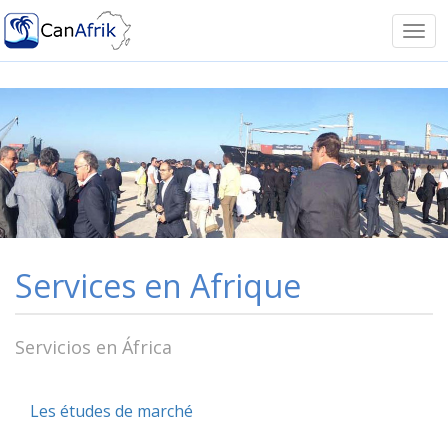
Notice: Undefined offset: -1 in
/homepages/41/d599293751/htdocs/canafrik/funciones.ph
Tog
on line 11
navi
Services en Afrique
Servicios en África
Les études de marché